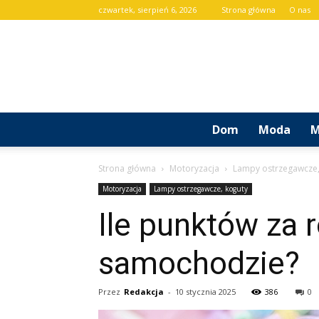
czwartek, sierpień 6, 2026
Strona główna
O nas
Dom
Moda
M
Strona główna
Motoryzacja
Lampy ostrzegawcze,
Motoryzacja
Lampy ostrzegawcze, koguty
Ile punktów za 
samochodzie?
Przez
Redakcja
-
10 stycznia 2025
386
0