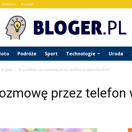
Reklama
Kontakt
oto
Podróże
Sport
Technologie
Uroda
Bloger.pl
 koguty
Ile punktów za rozmowę przez telefon w samochodzie?
rozmowę przez telefon