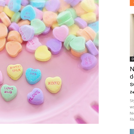
D
N
d
s
Ze
St
ws
Ni
fi