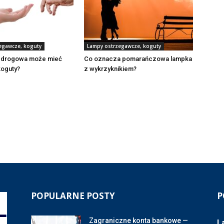
egawcze, koguty
Lampy ostrzegawcze, koguty
 drogowa może mieć
Co oznacza pomarańczowa lampka
koguty?
z wykrzyknikiem?
POPULARNE POSTY
P
Zagraniczne konta bankowe —
L