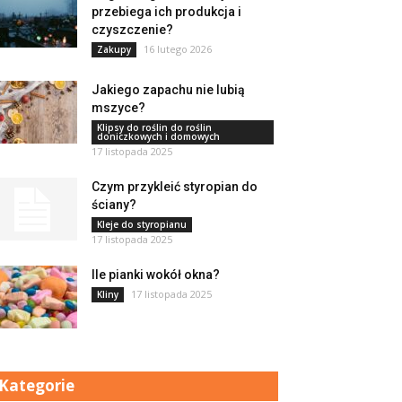
przebiega ich produkcja i
czyszczenie?
16 lutego 2026
Zakupy
Jakiego zapachu nie lubią
mszyce?
Klipsy do roślin do roślin
doniczkowych i domowych
17 listopada 2025
Czym przykleić styropian do
ściany?
Kleje do styropianu
17 listopada 2025
Ile pianki wokół okna?
17 listopada 2025
Kliny
Kategorie