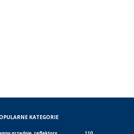
OPULARNE KATEGORIE
ampy przednie, reflektory
110