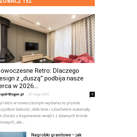
ZOBACZ TEŻ
om
owoczesne Retro: Dlaczego
esign z „duszą” podbija nasze
erca w 2026...
spół Bloger.pl
-
25 maja 2026
0
yl retro w nowoczesnym wydaniu to przede
zystkim lekkość, obłe linie i szlachetne materiały.
e chodzi o kopiowanie wnętrz z dawnych kronik
lmowych, ale...
Nagrobki granitowe – jak