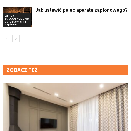
Jak ustawić palec aparatu zapłonowego?
Lampy
stroboskopowe
do ustawiania
zapłonu
ZOBACZ TEŻ