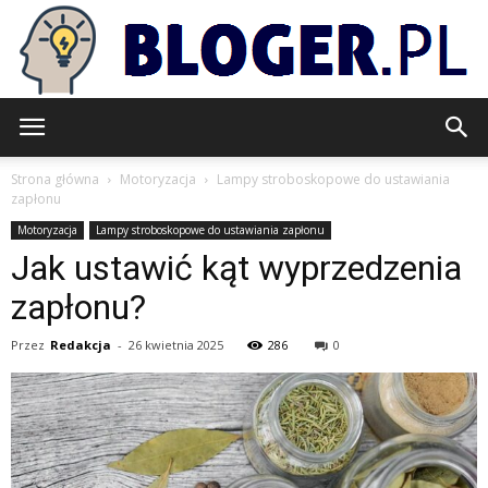
Bloger.pl
Strona główna
Motoryzacja
Lampy stroboskopowe do ustawiania
zapłonu
Motoryzacja
Lampy stroboskopowe do ustawiania zapłonu
Jak ustawić kąt wyprzedzenia
zapłonu?
Przez
Redakcja
-
26 kwietnia 2025
286
0