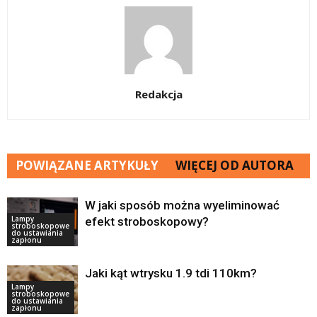
Redakcja
POWIĄZANE ARTYKUŁY
WIĘCEJ OD AUTORA
W jaki sposób można wyeliminować
Lampy
efekt stroboskopowy?
stroboskopowe
do ustawiania
zapłonu
Jaki kąt wtrysku 1.9 tdi 110km?
Lampy
stroboskopowe
do ustawiania
zapłonu