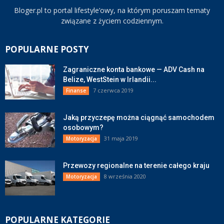
Bloger.pl to portal lifestyle’owy, na którym poruszam tematy
związane z życiem codziennym.
POPULARNE POSTY
Zagraniczne konta bankowe — ADV Cash na
Belize, WestStein w Irlandii...
7 czerwca 2019
Finanse
Jaką przyczepę można ciągnąć samochodem
osobowym?
31 maja 2019
Motoryzacja
Przewozy regionalne na terenie całego kraju
8 września 2020
Motoryzacja
POPULARNE KATEGORIE