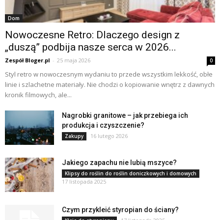
Dom
Nowoczesne Retro: Dlaczego design z
„duszą” podbija nasze serca w 2026...
Zespół Bloger.pl
-
25 maja 2026
0
Styl retro w nowoczesnym wydaniu to przede wszystkim lekkość, obłe
linie i szlachetne materiały. Nie chodzi o kopiowanie wnętrz z dawnych
kronik filmowych, ale...
Nagrobki granitowe – jak przebiega ich
produkcja i czyszczenie?
16 lutego 2026
Zakupy
Jakiego zapachu nie lubią mszyce?
Klipsy do roślin do roślin doniczkowych i domowych
17 listopada 2025
Czym przykleić styropian do ściany?