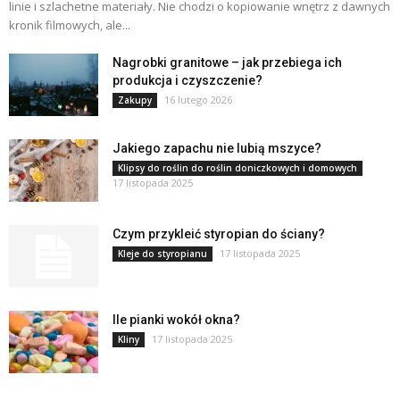
linie i szlachetne materiały. Nie chodzi o kopiowanie wnętrz z dawnych
kronik filmowych, ale...
Nagrobki granitowe – jak przebiega ich
produkcja i czyszczenie?
16 lutego 2026
Zakupy
Jakiego zapachu nie lubią mszyce?
Klipsy do roślin do roślin doniczkowych i domowych
17 listopada 2025
Czym przykleić styropian do ściany?
17 listopada 2025
Kleje do styropianu
Ile pianki wokół okna?
17 listopada 2025
Kliny