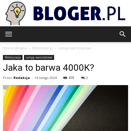
Bloger.pl
Strona główna
Motoryzacja
Lampy warsztatowe
Motoryzacja
Lampy warsztatowe
Jaka to barwa 4000K?
Przez
Redakcja
-
14 lutego 2024
475
0