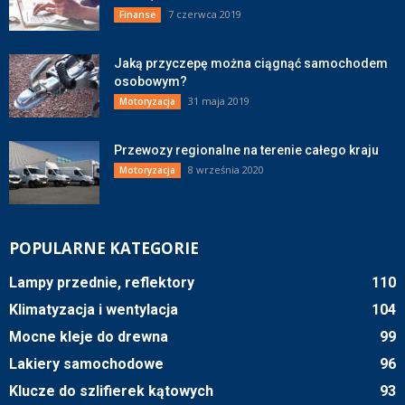
7 czerwca 2019
Finanse
Jaką przyczepę można ciągnąć samochodem
osobowym?
31 maja 2019
Motoryzacja
Przewozy regionalne na terenie całego kraju
8 września 2020
Motoryzacja
POPULARNE KATEGORIE
Lampy przednie, reflektory
110
Klimatyzacja i wentylacja
104
Mocne kleje do drewna
99
Lakiery samochodowe
96
Klucze do szlifierek kątowych
93