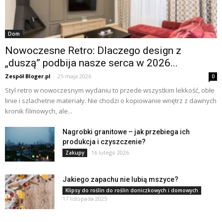
Dom
Nowoczesne Retro: Dlaczego design z
„duszą” podbija nasze serca w 2026...
Zespół Bloger.pl
-
25 maja 2026
0
Styl retro w nowoczesnym wydaniu to przede wszystkim lekkość, obłe
linie i szlachetne materiały. Nie chodzi o kopiowanie wnętrz z dawnych
kronik filmowych, ale...
Nagrobki granitowe – jak przebiega ich
produkcja i czyszczenie?
16 lutego 2026
Zakupy
Jakiego zapachu nie lubią mszyce?
Klipsy do roślin do roślin doniczkowych i domowych
17 listopada 2025