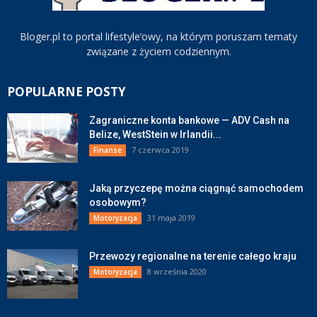
Bloger.pl to portal lifestyle’owy, na którym poruszam tematy
związane z życiem codziennym.
POPULARNE POSTY
Zagraniczne konta bankowe — ADV Cash na
Belize, WestStein w Irlandii...
7 czerwca 2019
Finanse
Jaką przyczepę można ciągnąć samochodem
osobowym?
31 maja 2019
Motoryzacja
Przewozy regionalne na terenie całego kraju
8 września 2020
Motoryzacja